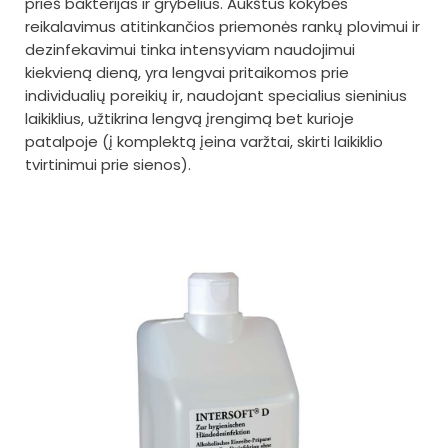
prieš bakterijas ir grybelius. Aukštus kokybės
reikalavimus atitinkančios priemonės rankų plovimui ir
dezinfekavimui tinka intensyviam naudojimui
kiekvieną dieną, yra lengvai pritaikomos prie
individualių poreikių ir, naudojant specialius sieninius
laikiklius, užtikrina lengvą įrengimą bet kurioje
patalpoje (į komplektą įeina varžtai, skirti laikiklio
tvirtinimui prie sienos).