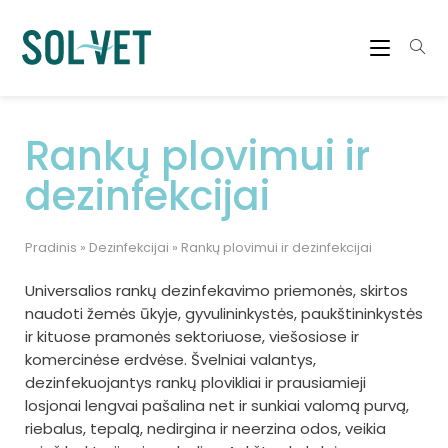
Rankų plovimui ir
dezinfekcijai
Pradinis
»
Dezinfekcijai
»
Rankų plovimui ir dezinfekcijai
Universalios rankų dezinfekavimo priemonės, skirtos
naudoti žemės ūkyje, gyvulininkystės, paukštininkystės
ir kituose pramonės sektoriuose, viešosiose ir
komercinėse erdvėse. Švelniai valantys,
dezinfekuojantys rankų plovikliai ir prausiamieji
losjonai lengvai pašalina net ir sunkiai valomą purvą,
riebalus, tepalą, nedirgina ir neerzina odos, veikia