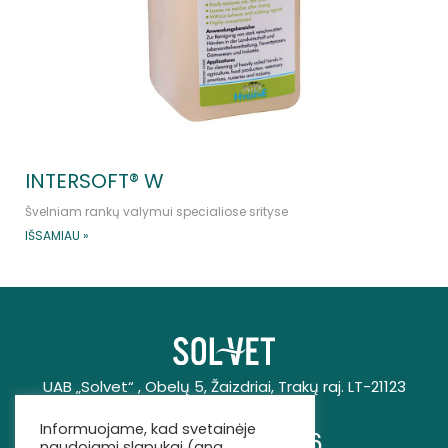
INTERSOFT® W
Švelniam rankų valymui specialiose srityse
IŠSAMIAU »
UAB „Solvet“ , Obelų 5, Žaizdriai, Trakų raj. LT-21123
Informuojame, kad svetainėje
+370 670 25946
naudojami slapukai (ang.