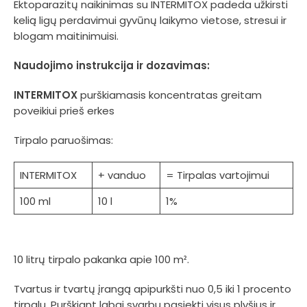
Ektoparazitų naikinimas su INTERMITOX padeda užkirsti
kelią ligų perdavimui gyvūnų laikymo vietose, stresui ir
blogam maitinimuisi.
Naudojimo instrukcija ir dozavimas:
INTERMITOX
purškiamasis koncentratas greitam
poveikiui prieš erkes
Tirpalo paruošimas:
INTERMITOX
+ vanduo
= Tirpalas vartojimui
100 ml
10 l
1%
10 litrų tirpalo pakanka apie 100 m².
Tvartus ir tvartų įrangą apipurkšti nuo 0,5 iki 1 procento
tirpalu. Purškiant labai svarbu pasiekti visus plyšius ir