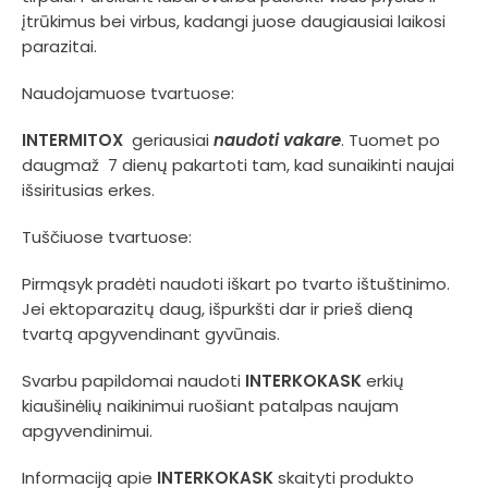
įtrūkimus bei virbus, kadangi juose daugiausiai laikosi
parazitai.
Naudojamuose tvartuose:
INTERMITOX
geriausiai
naudoti vakare
. Tuomet po
daugmaž 7 dienų pakartoti tam, kad sunaikinti naujai
išsiritusias erkes.
Tuščiuose tvartuose:
Pirmąsyk pradėti naudoti iškart po tvarto ištuštinimo.
Jei ektoparazitų daug, išpurkšti dar ir prieš dieną
tvartą apgyvendinant gyvūnais.
Svarbu papildomai naudoti
INTERKOKASK
erkių
kiaušinėlių naikinimui ruošiant patalpas naujam
apgyvendinimui.
Informaciją apie
INTERKOKASK
skaityti produkto