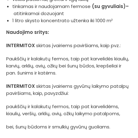
tinkamas ir naudojamam fermose
(su gyvuliais)–
atitinkamai dozuojant
1 litro skysto koncentrato užtenka iki 1000 m²
Naudojimo sritys:
INTERMITOX
skirtas įvairiems paviršiams, kaip pvz.:
Paukščių ir kalakutų fermos, taip pat karvelidės kiaulių,
karvių, arklių, avių, ožkų bei šunų būdos, krepšeliai ir
pan. šunims ir katėms.
INTERMITOX
skirtas įvairiems gyvūnų laikymo patalpų
paviršiams, kaip, pavyzdžiui:
paukščių ir kalakutų fermos, taip pat karvelidėms,
kiaulių, veršių, arklių, avių, ožkų laikymo patalpoms,
bei, šunų būdoms ir smulkių gyvūnų guoliams.