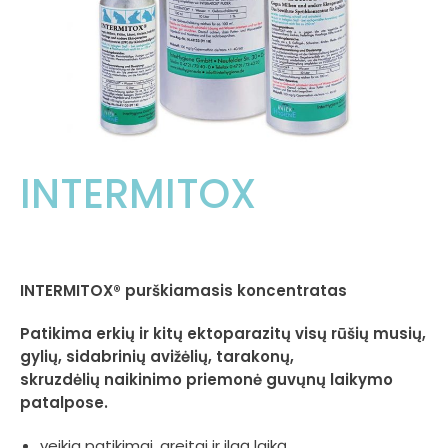
INTERMITOX
INTERMITOX®
purškiamasis koncentratas
Patikima erkių ir kitų ektoparazitų visų rūšių musių,
gylių, sidabrinių avižėlių, tarakonų,
skruzdėlių naikinimo priemonė guvųnų laikymo
patalpose.
veikia patikimai, greitai ir ilgą laiką