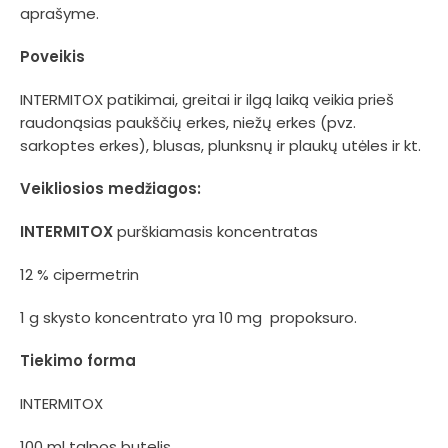
aprašyme.
Poveikis
INTERMITOX patikimai, greitai ir ilgą laiką veikia prieš
raudonąsias paukščių erkes, niežų erkes (pvz.
sarkoptes erkes), blusas, plunksnų ir plaukų utėles ir kt.
Veikliosios medžiagos:
INTERMITOX
purškiamasis koncentratas
12 % cipermetrin
1 g skysto koncentrato yra 10 mg propoksuro.
Tiekimo forma
INTERMITOX
100 ml talpos butelis